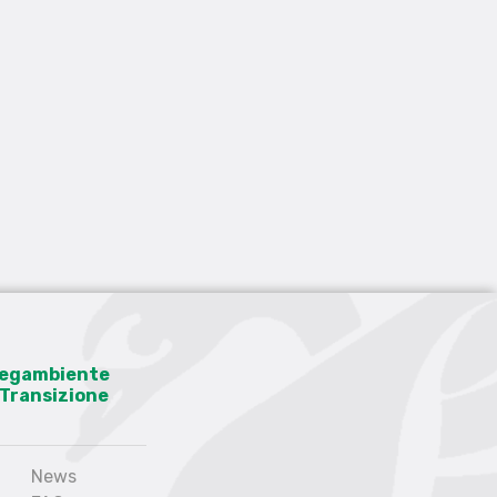
 Legambiente
a Transizione
News