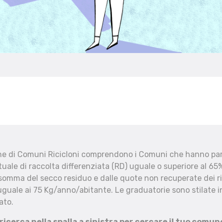
che di Comuni Ricicloni comprendono i Comuni che hanno part
uale di raccolta differenziata (RD) uguale o superiore al 65%
 somma del secco residuo e dalle quote non recuperate dei ri
uguale ai 75 Kg/anno/abitante. Le graduatorie sono stilate in
ato.
 ricerca nella spalla a sinistra per cercare il tuo comun