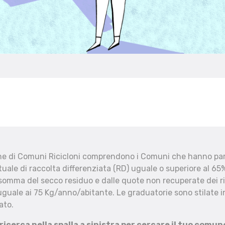
che di Comuni Ricicloni comprendono i Comuni che hanno part
uale di raccolta differenziata (RD) uguale o superiore al 65%
 somma del secco residuo e dalle quote non recuperate dei ri
uguale ai 75 Kg/anno/abitante. Le graduatorie sono stilate in
ato.
 ricerca nella spalla a sinistra per cercare il tuo comun