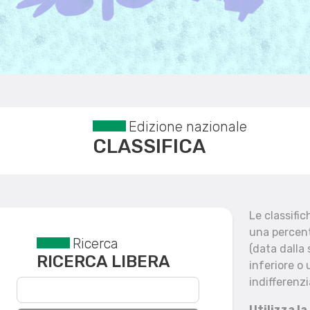
Edizione nazionale
CLASSIFICA
Le classifi
una percent
Ricerca
Reset filtri
(data dalla
RICERCA LIBERA
inferiore o 
indifferenzi
Utilizza la