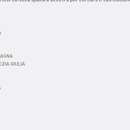
A
MAGNA
EZIA GIULIA
A