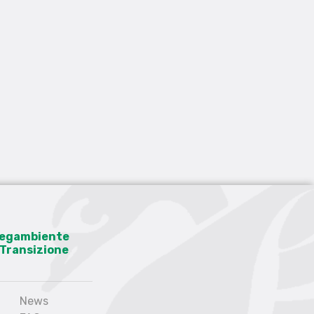
 Legambiente
a Transizione
News