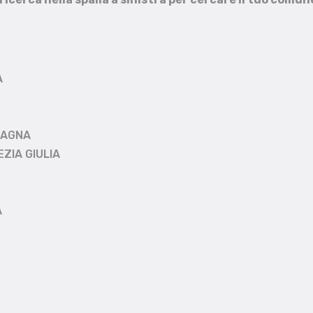
A
MAGNA
EZIA GIULIA
A