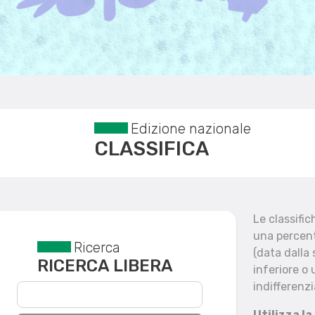
Edizione nazionale
CLASSIFICA
Le classifi
una percent
Ricerca
Reset filtri
(data dalla
RICERCA LIBERA
inferiore o 
indifferenzi
Utilizza la