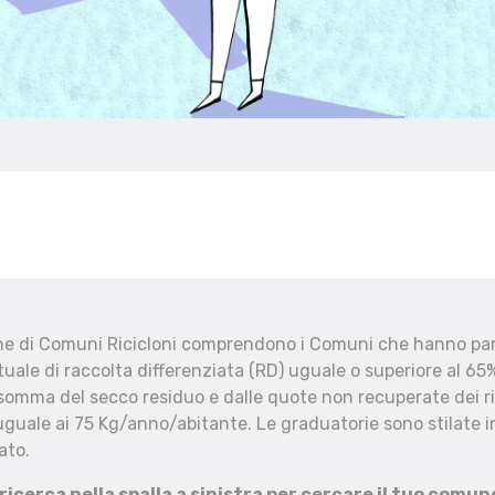
che di Comuni Ricicloni comprendono i Comuni che hanno part
uale di raccolta differenziata (RD) uguale o superiore al 65%
 somma del secco residuo e dalle quote non recuperate dei ri
uguale ai 75 Kg/anno/abitante. Le graduatorie sono stilate in
ato.
 ricerca nella spalla a sinistra per cercare il tuo comun