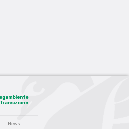
 Legambiente
a Transizione
News