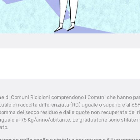
che di Comuni Ricicloni comprendono i Comuni che hanno part
uale di raccolta differenziata (RD) uguale o superiore al 65%
 somma del secco residuo e dalle quote non recuperate dei ri
uguale ai 75 Kg/anno/abitante. Le graduatorie sono stilate in
ato.
 ricerca nella spalla a sinistra per cercare il tuo comun