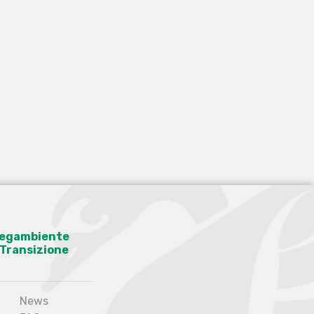
 Legambiente
a Transizione
News