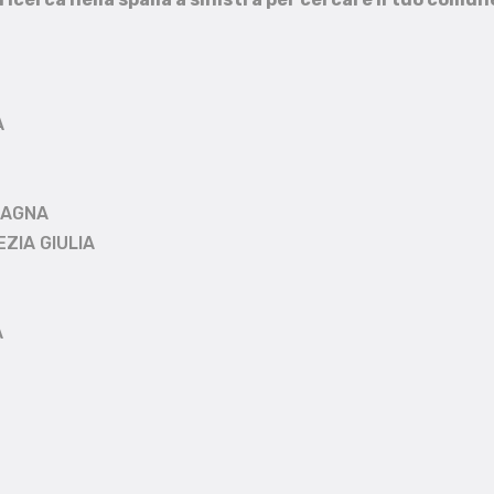
A
MAGNA
EZIA GIULIA
A