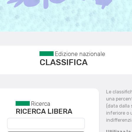
Edizione nazionale
CLASSIFICA
Le classifi
una percent
Ricerca
Reset filtri
(data dalla
RICERCA LIBERA
inferiore o 
indifferenzi
Utilizza la