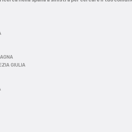
A
MAGNA
EZIA GIULIA
A