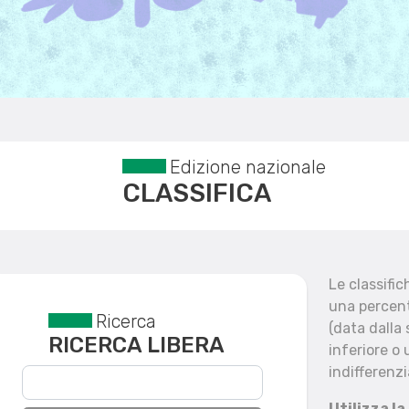
Edizione nazionale
CLASSIFICA
Le classifi
una percent
Ricerca
Reset filtri
(data dalla
RICERCA LIBERA
inferiore o 
indifferenzi
Utilizza la