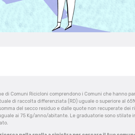
che di Comuni Ricicloni comprendono i Comuni che hanno part
uale di raccolta differenziata (RD) uguale o superiore al 65%
 somma del secco residuo e dalle quote non recuperate dei ri
uguale ai 75 Kg/anno/abitante. Le graduatorie sono stilate in
ato.
 ricerca nella spalla a sinistra per cercare il tuo comun