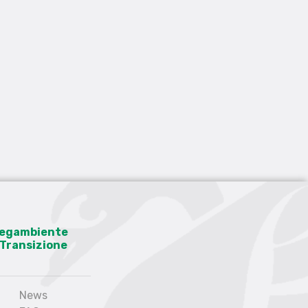
 Legambiente
a Transizione
News