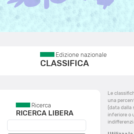
Edizione nazionale
CLASSIFICA
Le classifi
una percent
Ricerca
Reset filtri
(data dalla
RICERCA LIBERA
inferiore o 
indifferenzi
Utilizza la