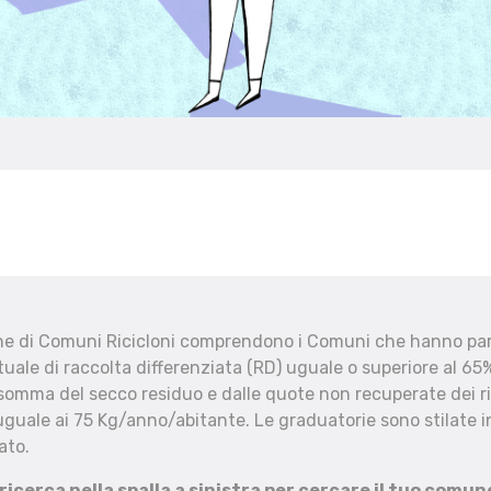
che di Comuni Ricicloni comprendono i Comuni che hanno part
uale di raccolta differenziata (RD) uguale o superiore al 65%
 somma del secco residuo e dalle quote non recuperate dei ri
uguale ai 75 Kg/anno/abitante. Le graduatorie sono stilate in
ato.
 ricerca nella spalla a sinistra per cercare il tuo comun