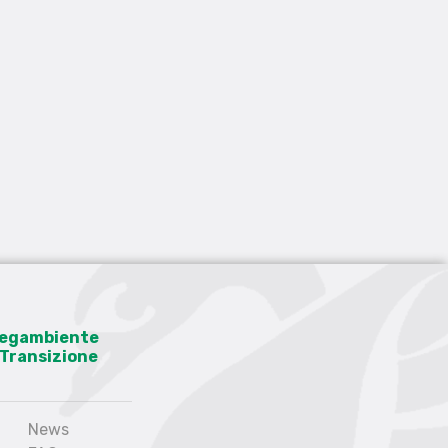
 Legambiente
a Transizione
News