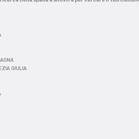
A
MAGNA
EZIA GIULIA
A