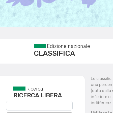
Edizione nazionale
CLASSIFICA
Le classifi
una percent
Ricerca
Reset filtri
(data dalla
RICERCA LIBERA
inferiore o 
indifferenzi
Utilizza la