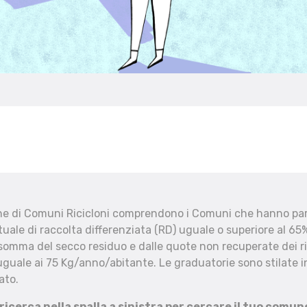
che di Comuni Ricicloni comprendono i Comuni che hanno part
uale di raccolta differenziata (RD) uguale o superiore al 65%
 somma del secco residuo e dalle quote non recuperate dei ri
uguale ai 75 Kg/anno/abitante. Le graduatorie sono stilate in
ato.
 ricerca nella spalla a sinistra per cercare il tuo comun