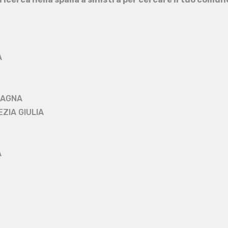
A
MAGNA
EZIA GIULIA
A