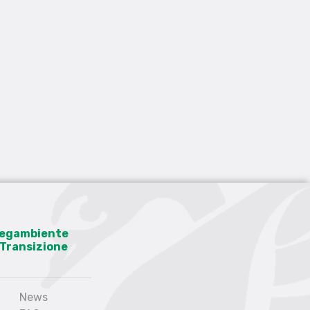
 Legambiente
a Transizione
News