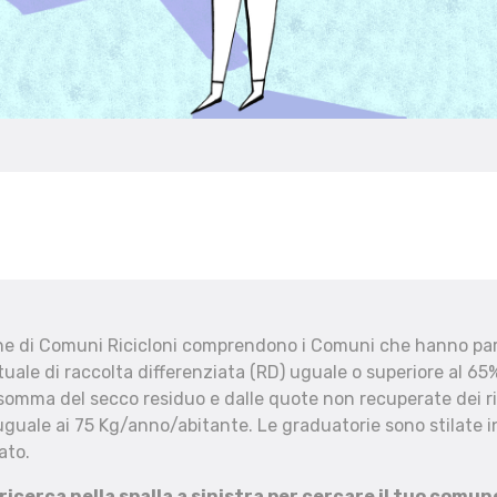
che di Comuni Ricicloni comprendono i Comuni che hanno part
uale di raccolta differenziata (RD) uguale o superiore al 65%
 somma del secco residuo e dalle quote non recuperate dei ri
uguale ai 75 Kg/anno/abitante. Le graduatorie sono stilate in
ato.
 ricerca nella spalla a sinistra per cercare il tuo comun