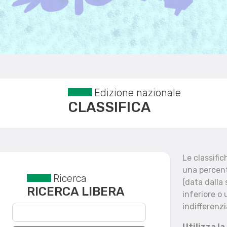
Edizione nazionale
CLASSIFICA
Le classifi
una percent
Ricerca
Reset filtri
(data dalla
RICERCA LIBERA
inferiore o 
indifferenzi
Utilizza la