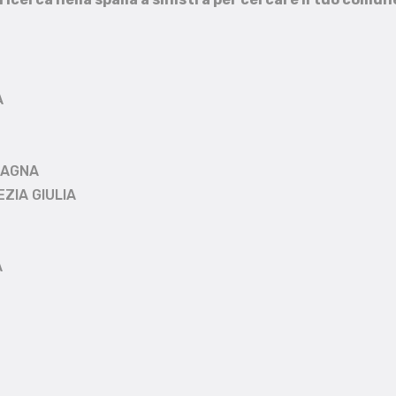
A
MAGNA
EZIA GIULIA
A