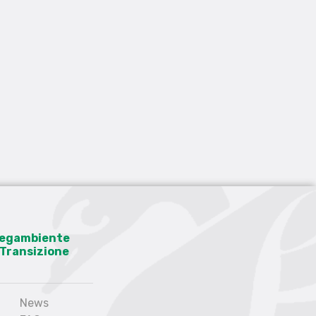
 Legambiente
a Transizione
News