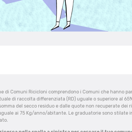
che di Comuni Ricicloni comprendono i Comuni che hanno part
uale di raccolta differenziata (RD) uguale o superiore al 65%
 somma del secco residuo e dalle quote non recuperate dei ri
uguale ai 75 Kg/anno/abitante. Le graduatorie sono stilate in
ato.
 ricerca nella spalla a sinistra per cercare il tuo comun