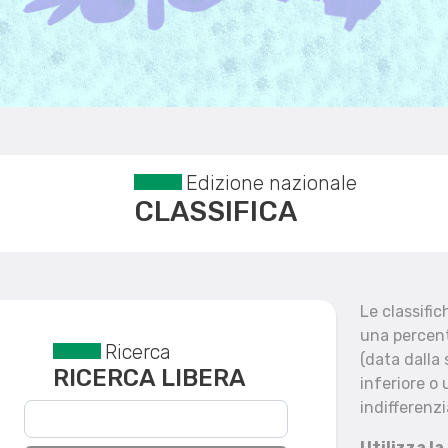
Edizione nazionale
CLASSIFICA
Le classifi
una percent
Ricerca
Reset filtri
(data dalla
RICERCA LIBERA
inferiore o 
indifferenzi
Utilizza la