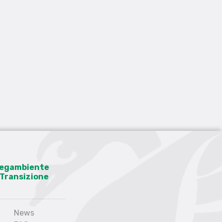
 Legambiente
a Transizione
News