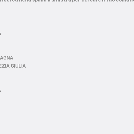
A
MAGNA
EZIA GIULIA
A