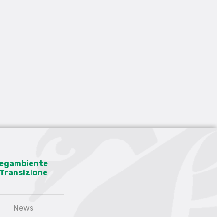
 Legambiente
a Transizione
News