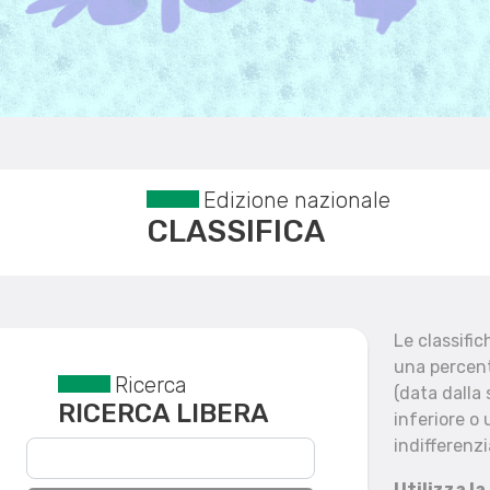
Edizione nazionale
CLASSIFICA
Le classifi
una percent
Ricerca
Reset filtri
(data dalla
RICERCA LIBERA
inferiore o 
indifferenzi
Utilizza la