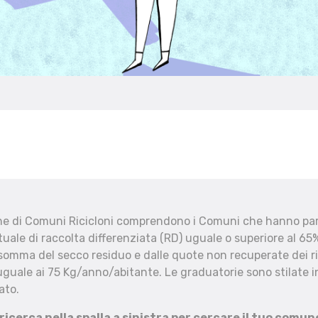
che di Comuni Ricicloni comprendono i Comuni che hanno part
uale di raccolta differenziata (RD) uguale o superiore al 65%
 somma del secco residuo e dalle quote non recuperate dei ri
uguale ai 75 Kg/anno/abitante. Le graduatorie sono stilate in
ato.
 ricerca nella spalla a sinistra per cercare il tuo comun