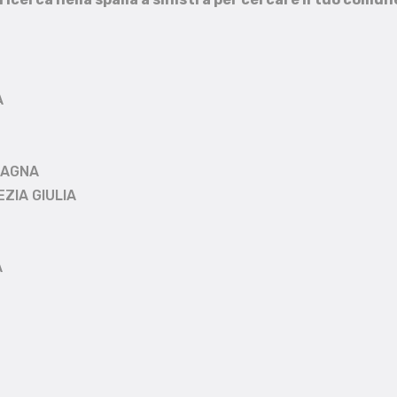
A
MAGNA
EZIA GIULIA
A