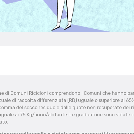
che di Comuni Ricicloni comprendono i Comuni che hanno part
uale di raccolta differenziata (RD) uguale o superiore al 65%
 somma del secco residuo e dalle quote non recuperate dei ri
uguale ai 75 Kg/anno/abitante. Le graduatorie sono stilate in
ato.
 ricerca nella spalla a sinistra per cercare il tuo comun