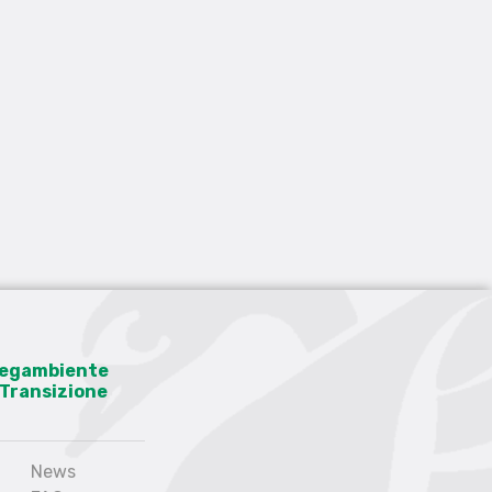
 Legambiente
a Transizione
News