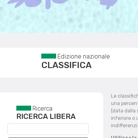
Edizione nazionale
CLASSIFICA
Le classifi
una percent
Ricerca
Reset filtri
(data dalla
RICERCA LIBERA
inferiore o 
indifferenzi
Utilizza la