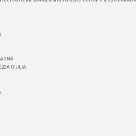
A
MAGNA
EZIA GIULIA
A