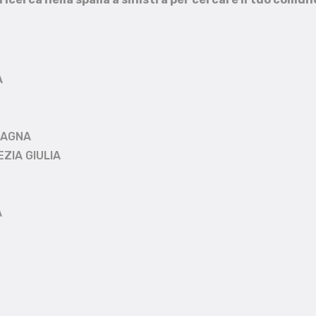
A
MAGNA
EZIA GIULIA
A