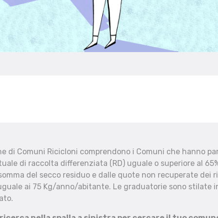
che di Comuni Ricicloni comprendono i Comuni che hanno part
uale di raccolta differenziata (RD) uguale o superiore al 65%
 somma del secco residuo e dalle quote non recuperate dei ri
uguale ai 75 Kg/anno/abitante. Le graduatorie sono stilate in
ato.
 ricerca nella spalla a sinistra per cercare il tuo comun