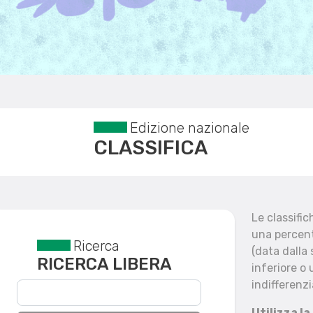
Edizione nazionale
CLASSIFICA
Le classifi
una percent
Ricerca
Reset filtri
(data dalla
RICERCA LIBERA
inferiore o 
indifferenzi
Utilizza la