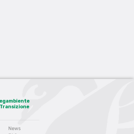
 Legambiente
a Transizione
News