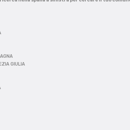
A
MAGNA
EZIA GIULIA
A