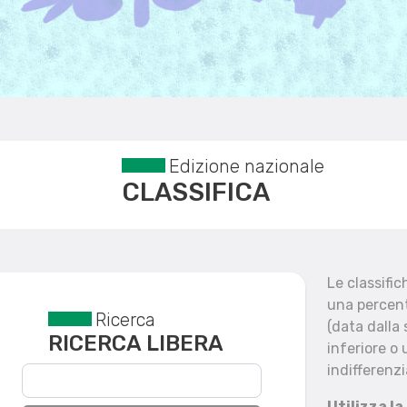
Edizione nazionale
CLASSIFICA
Le classifi
una percent
Ricerca
Reset filtri
(data dalla
RICERCA LIBERA
inferiore o 
indifferenzi
Utilizza la