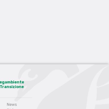
 Legambiente
a Transizione
News