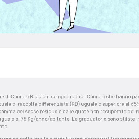
che di Comuni Ricicloni comprendono i Comuni che hanno part
uale di raccolta differenziata (RD) uguale o superiore al 65%
 somma del secco residuo e dalle quote non recuperate dei ri
uguale ai 75 Kg/anno/abitante. Le graduatorie sono stilate in
ato.
 ricerca nella spalla a sinistra per cercare il tuo comun