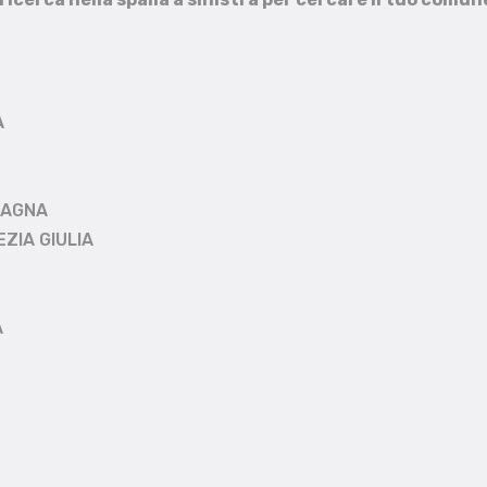
A
MAGNA
EZIA GIULIA
A