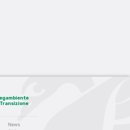
 Legambiente
a Transizione
News