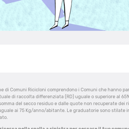
che di Comuni Ricicloni comprendono i Comuni che hanno part
uale di raccolta differenziata (RD) uguale o superiore al 65%
 somma del secco residuo e dalle quote non recuperate dei ri
uguale ai 75 Kg/anno/abitante. Le graduatorie sono stilate in
ato.
 ricerca nella spalla a sinistra per cercare il tuo comun