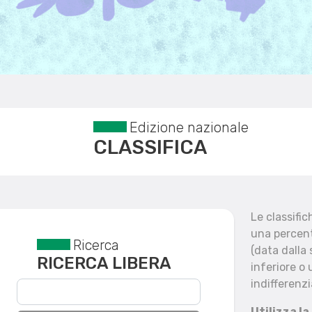
Edizione nazionale
CLASSIFICA
Le classifi
una percent
Ricerca
Reset filtri
(data dalla
RICERCA LIBERA
inferiore o 
indifferenzi
Utilizza la