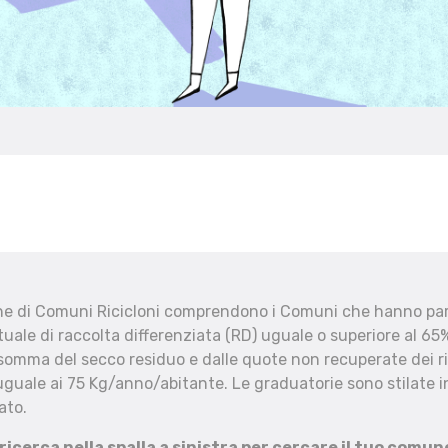
che di Comuni Ricicloni comprendono i Comuni che hanno part
uale di raccolta differenziata (RD) uguale o superiore al 65%
 somma del secco residuo e dalle quote non recuperate dei ri
uguale ai 75 Kg/anno/abitante. Le graduatorie sono stilate in
ato.
 ricerca nella spalla a sinistra per cercare il tuo comun