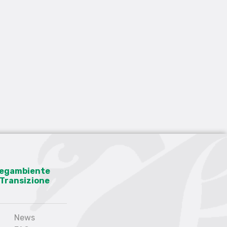
 Legambiente
a Transizione
News