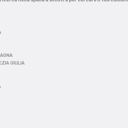
A
MAGNA
EZIA GIULIA
A