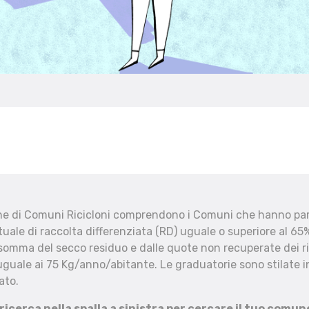
che di Comuni Ricicloni comprendono i Comuni che hanno part
uale di raccolta differenziata (RD) uguale o superiore al 65%
 somma del secco residuo e dalle quote non recuperate dei ri
uguale ai 75 Kg/anno/abitante. Le graduatorie sono stilate in
ato.
 ricerca nella spalla a sinistra per cercare il tuo comun