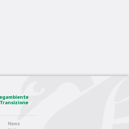
 Legambiente
a Transizione
News