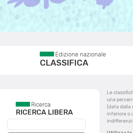
Edizione nazionale
CLASSIFICA
Le classifi
una percent
Ricerca
Reset filtri
(data dalla
RICERCA LIBERA
inferiore o 
indifferenzi
Utilizza la