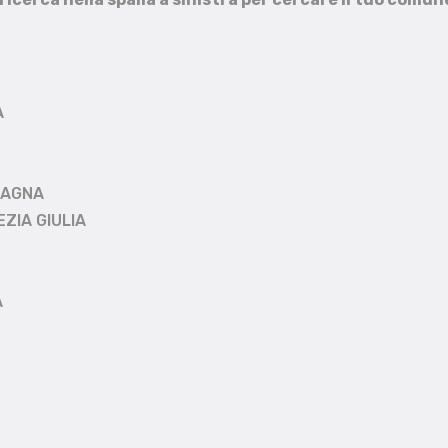
A
MAGNA
EZIA GIULIA
A