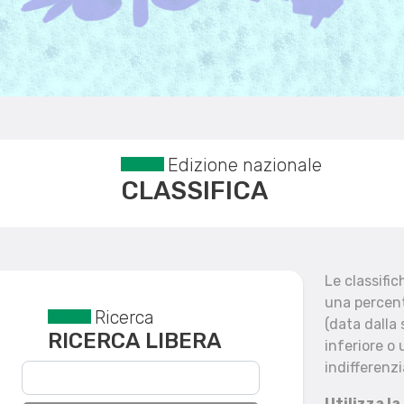
Edizione nazionale
CLASSIFICA
Le classifi
una percent
Ricerca
Reset filtri
(data dalla
RICERCA LIBERA
inferiore o 
indifferenzi
Utilizza la