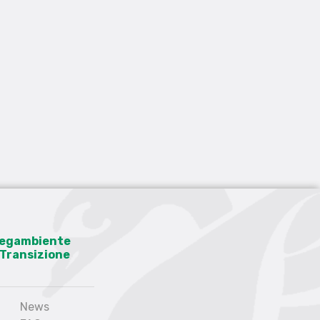
 Legambiente
a Transizione
News