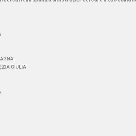
A
MAGNA
EZIA GIULIA
A