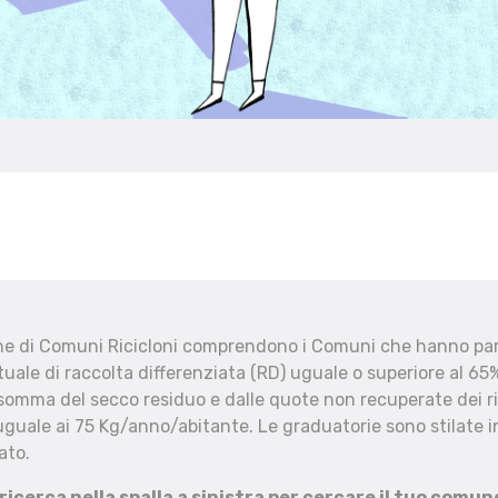
che di Comuni Ricicloni comprendono i Comuni che hanno part
uale di raccolta differenziata (RD) uguale o superiore al 65%
 somma del secco residuo e dalle quote non recuperate dei ri
uguale ai 75 Kg/anno/abitante. Le graduatorie sono stilate in
ato.
 ricerca nella spalla a sinistra per cercare il tuo comun