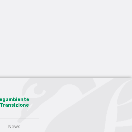
 Legambiente
a Transizione
News