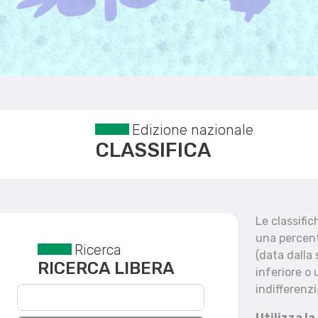
Edizione nazionale
CLASSIFICA
Le classifi
una percent
Ricerca
Reset filtri
(data dalla
RICERCA LIBERA
inferiore o 
indifferenzi
Utilizza la