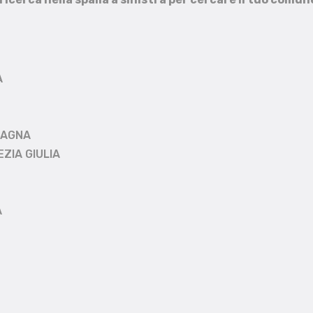
A
MAGNA
EZIA GIULIA
A