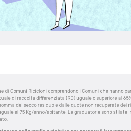
che di Comuni Ricicloni comprendono i Comuni che hanno part
uale di raccolta differenziata (RD) uguale o superiore al 65%
 somma del secco residuo e dalle quote non recuperate dei ri
uguale ai 75 Kg/anno/abitante. Le graduatorie sono stilate in
ato.
 ricerca nella spalla a sinistra per cercare il tuo comun