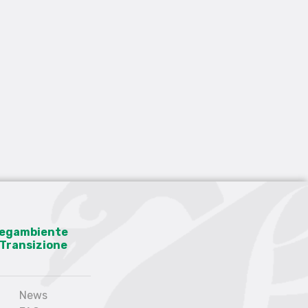
 Legambiente
a Transizione
News