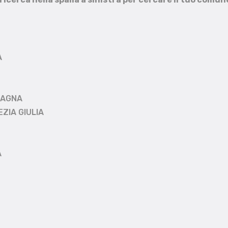
A
MAGNA
EZIA GIULIA
A