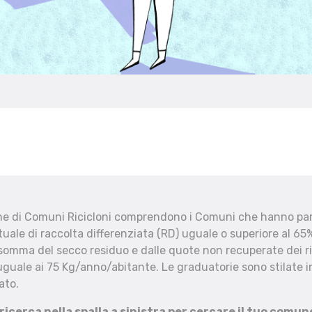
che di Comuni Ricicloni comprendono i Comuni che hanno part
uale di raccolta differenziata (RD) uguale o superiore al 65%
 somma del secco residuo e dalle quote non recuperate dei ri
uguale ai 75 Kg/anno/abitante. Le graduatorie sono stilate in
ato.
 ricerca nella spalla a sinistra per cercare il tuo comun