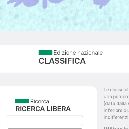
Edizione nazionale
CLASSIFICA
Le classifi
una percent
Ricerca
Reset filtri
(data dalla
RICERCA LIBERA
inferiore o 
indifferenzi
Utilizza la