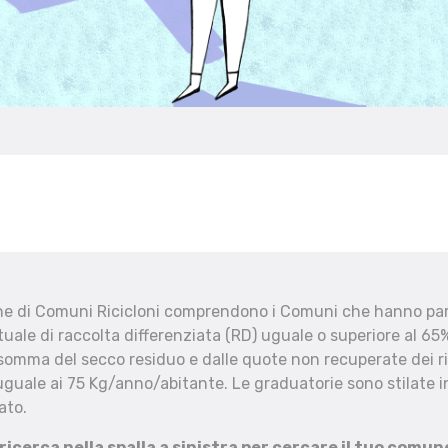
che di Comuni Ricicloni comprendono i Comuni che hanno part
uale di raccolta differenziata (RD) uguale o superiore al 65%
 somma del secco residuo e dalle quote non recuperate dei ri
uguale ai 75 Kg/anno/abitante. Le graduatorie sono stilate in
ato.
 ricerca nella spalla a sinistra per cercare il tuo comun