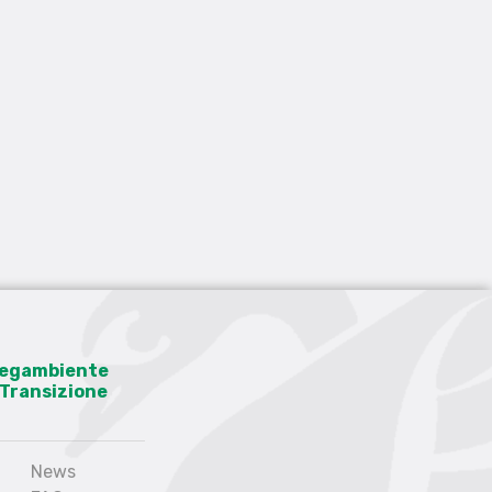
 Legambiente
a Transizione
News