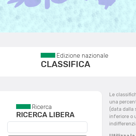
Edizione nazionale
CLASSIFICA
Le classifi
una percent
Ricerca
Reset filtri
(data dalla
RICERCA LIBERA
inferiore o 
indifferenzi
Utilizza la