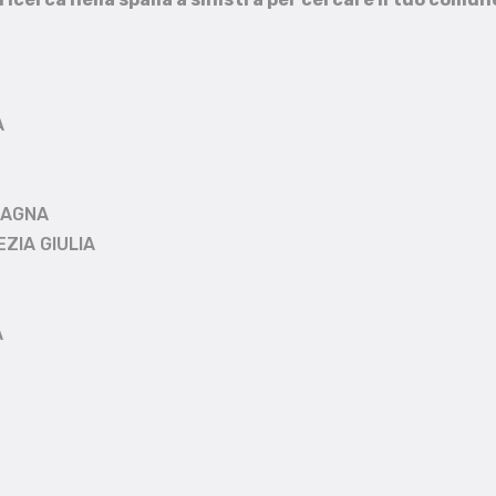
A
MAGNA
EZIA GIULIA
A