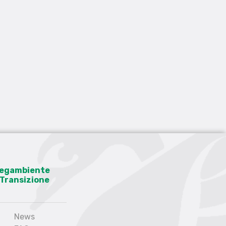
 Legambiente
a Transizione
News