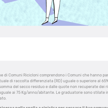
che di Comuni Ricicloni comprendono i Comuni che hanno part
uale di raccolta differenziata (RD) uguale o superiore al 65%
 somma del secco residuo e dalle quote non recuperate dei ri
uguale ai 75 Kg/anno/abitante. Le graduatorie sono stilate in
ato.
 ricerca nella spalla a sinistra per cercare il tuo comun