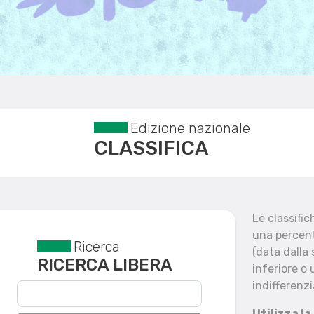
Edizione nazionale
CLASSIFICA
Le classifi
una percent
Ricerca
Reset filtri
(data dalla
RICERCA LIBERA
inferiore o 
indifferenzi
Utilizza la