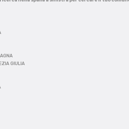
A
MAGNA
EZIA GIULIA
A