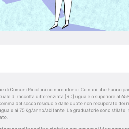
che di Comuni Ricicloni comprendono i Comuni che hanno part
uale di raccolta differenziata (RD) uguale o superiore al 65%
 somma del secco residuo e dalle quote non recuperate dei ri
uguale ai 75 Kg/anno/abitante. Le graduatorie sono stilate in
ato.
 ricerca nella spalla a sinistra per cercare il tuo comun