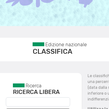
Edizione nazionale
CLASSIFICA
Le classifi
una percent
Ricerca
Reset filtri
(data dalla
RICERCA LIBERA
inferiore o 
indifferenzi
Utilizza la