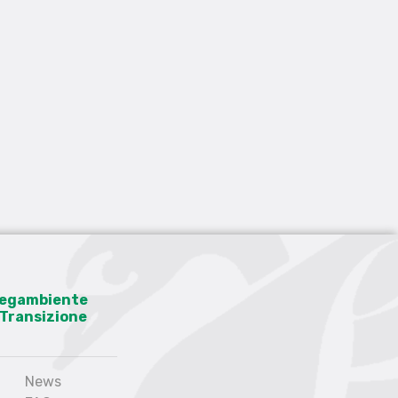
 Legambiente
a Transizione
News