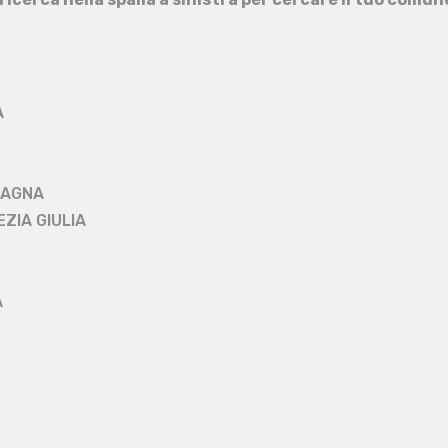
A
MAGNA
EZIA GIULIA
A