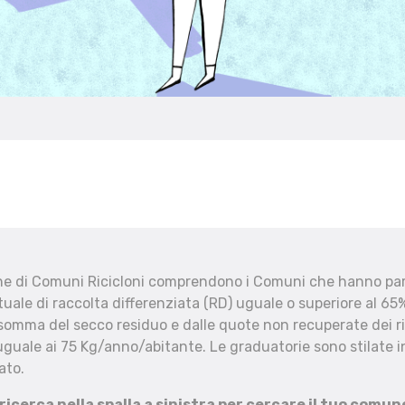
che di Comuni Ricicloni comprendono i Comuni che hanno part
uale di raccolta differenziata (RD) uguale o superiore al 65%
 somma del secco residuo e dalle quote non recuperate dei ri
uguale ai 75 Kg/anno/abitante. Le graduatorie sono stilate in
ato.
 ricerca nella spalla a sinistra per cercare il tuo comun