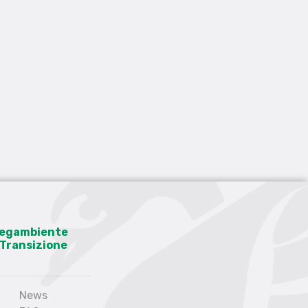
 Legambiente
a Transizione
News