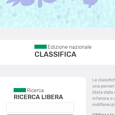
Edizione nazionale
CLASSIFICA
Le classifi
una percent
Ricerca
Reset filtri
(data dalla
RICERCA LIBERA
inferiore o 
indifferenzi
Utilizza la