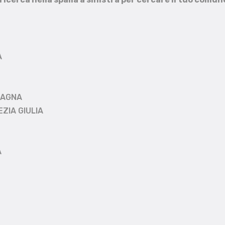
A
MAGNA
EZIA GIULIA
A