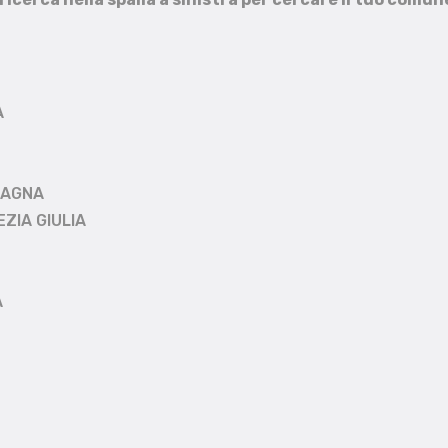
A
MAGNA
EZIA GIULIA
A