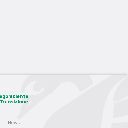
 Legambiente
a Transizione
News