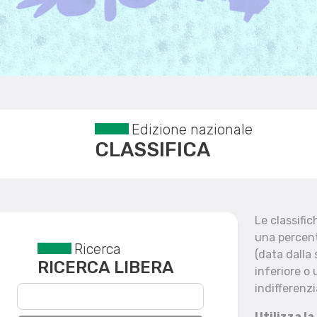
Edizione nazionale
CLASSIFICA
Le classifi
una percent
Ricerca
Reset filtri
(data dalla
RICERCA LIBERA
inferiore o 
indifferenzi
Utilizza la