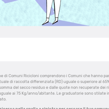
che di Comuni Ricicloni comprendono i Comuni che hanno part
uale di raccolta differenziata (RD) uguale o superiore al 65%
 somma del secco residuo e dalle quote non recuperate dei ri
uguale ai 75 Kg/anno/abitante. Le graduatorie sono stilate in
ato.
 ricerca nella spalla a sinistra per cercare il tuo comun