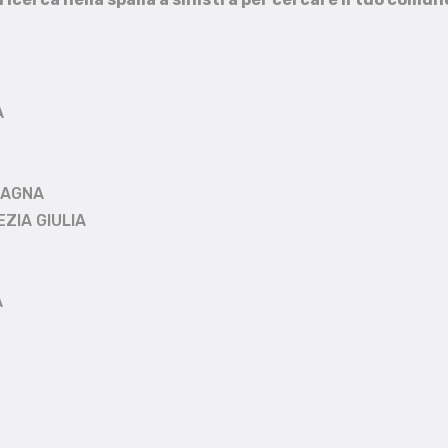
A
MAGNA
EZIA GIULIA
A