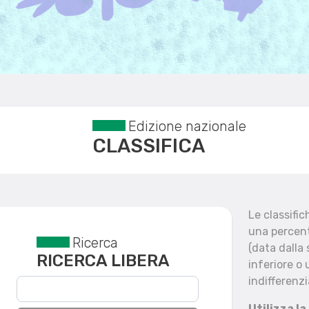
Edizione nazionale
CLASSIFICA
Le classifi
una percent
Ricerca
Reset filtri
(data dalla
RICERCA LIBERA
inferiore o 
indifferenzi
Utilizza la