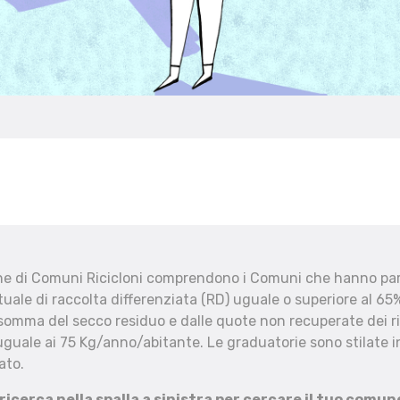
che di Comuni Ricicloni comprendono i Comuni che hanno part
uale di raccolta differenziata (RD) uguale o superiore al 65%
 somma del secco residuo e dalle quote non recuperate dei ri
uguale ai 75 Kg/anno/abitante. Le graduatorie sono stilate in
ato.
 ricerca nella spalla a sinistra per cercare il tuo comun