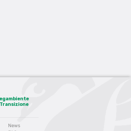
 Legambiente
a Transizione
News