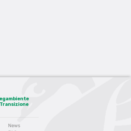
 Legambiente
a Transizione
News