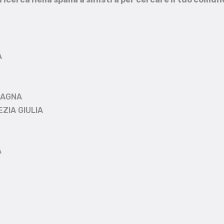
A
MAGNA
EZIA GIULIA
A