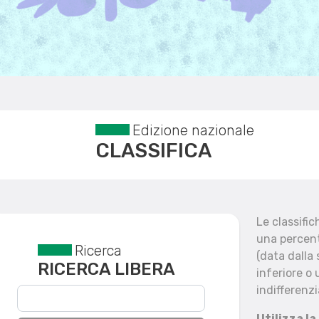
Edizione nazionale
CLASSIFICA
Le classifi
una percent
Ricerca
Reset filtri
(data dalla
RICERCA LIBERA
inferiore o 
indifferenzi
Utilizza la