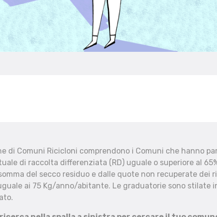
che di Comuni Ricicloni comprendono i Comuni che hanno part
uale di raccolta differenziata (RD) uguale o superiore al 65%
 somma del secco residuo e dalle quote non recuperate dei ri
uguale ai 75 Kg/anno/abitante. Le graduatorie sono stilate in
ato.
 ricerca nella spalla a sinistra per cercare il tuo comun