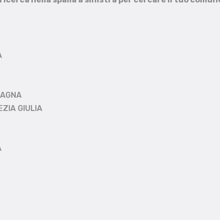
A
MAGNA
EZIA GIULIA
A