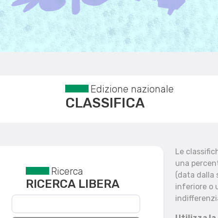
Edizione nazionale
CLASSIFICA
Le classifi
una percent
Ricerca
Reset filtri
(data dalla
RICERCA LIBERA
inferiore o 
indifferenzi
Utilizza la