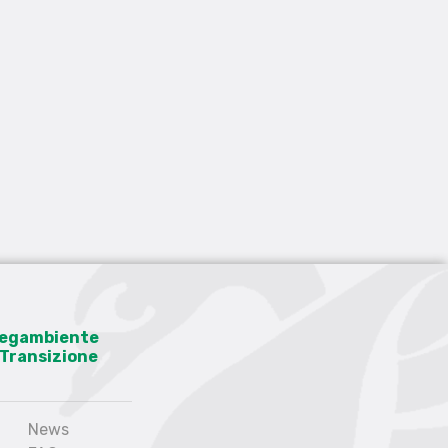
 Legambiente
a Transizione
News