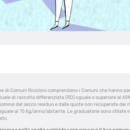
che di Comuni Ricicloni comprendono i Comuni che hanno part
uale di raccolta differenziata (RD) uguale o superiore al 65%
 somma del secco residuo e dalle quote non recuperate dei ri
uguale ai 75 Kg/anno/abitante. Le graduatorie sono stilate in
ato.
 ricerca nella spalla a sinistra per cercare il tuo comun