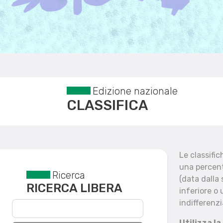
Edizione nazionale
CLASSIFICA
Le classifi
una percent
Ricerca
Reset filtri
(data dalla
RICERCA LIBERA
inferiore o 
indifferenzi
Utilizza la