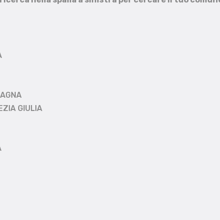
A
MAGNA
EZIA GIULIA
A