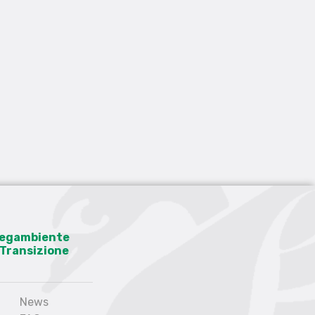
 Legambiente
a Transizione
News