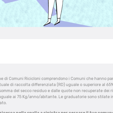
che di Comuni Ricicloni comprendono i Comuni che hanno part
uale di raccolta differenziata (RD) uguale o superiore al 65%
 somma del secco residuo e dalle quote non recuperate dei ri
uguale ai 75 Kg/anno/abitante. Le graduatorie sono stilate in
ato.
 ricerca nella spalla a sinistra per cercare il tuo comun