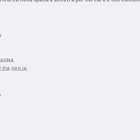
A
MAGNA
EZIA GIULIA
A