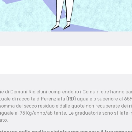
che di Comuni Ricicloni comprendono i Comuni che hanno part
uale di raccolta differenziata (RD) uguale o superiore al 65%
 somma del secco residuo e dalle quote non recuperate dei ri
uguale ai 75 Kg/anno/abitante. Le graduatorie sono stilate in
ato.
 ricerca nella spalla a sinistra per cercare il tuo comun