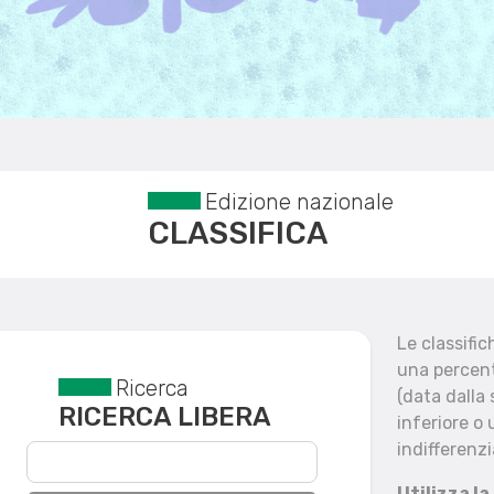
Edizione nazionale
CLASSIFICA
Le classifi
una percent
Ricerca
Reset filtri
(data dalla
RICERCA LIBERA
inferiore o 
indifferenzi
Utilizza la