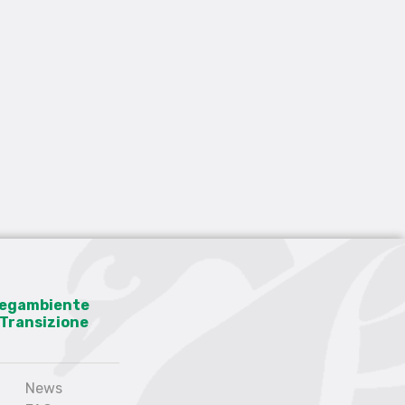
 Legambiente
a Transizione
News