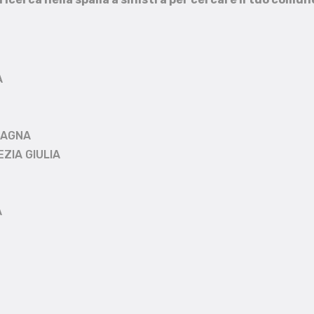
A
MAGNA
EZIA GIULIA
A