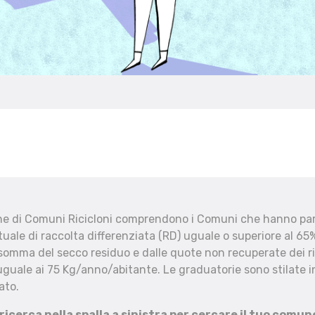
che di Comuni Ricicloni comprendono i Comuni che hanno part
uale di raccolta differenziata (RD) uguale o superiore al 65%
 somma del secco residuo e dalle quote non recuperate dei ri
uguale ai 75 Kg/anno/abitante. Le graduatorie sono stilate in
ato.
 ricerca nella spalla a sinistra per cercare il tuo comun