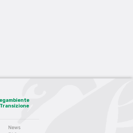
 Legambiente
a Transizione
News