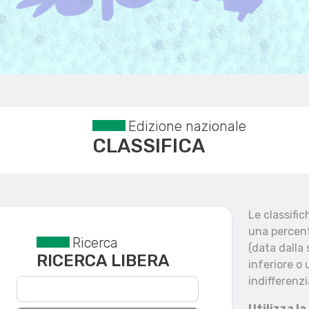
Edizione nazionale
CLASSIFICA
Le classifi
una percent
Ricerca
Reset filtri
(data dalla
RICERCA LIBERA
inferiore o 
indifferenzi
Utilizza la