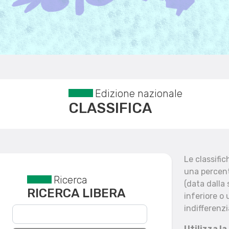
Edizione nazionale
CLASSIFICA
Le classifi
una percent
Ricerca
Reset filtri
(data dalla
RICERCA LIBERA
inferiore o 
indifferenzi
Utilizza la