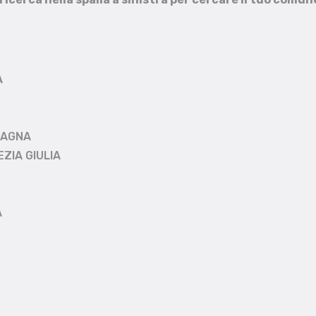
A
MAGNA
EZIA GIULIA
A