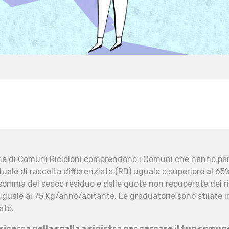
che di Comuni Ricicloni comprendono i Comuni che hanno part
uale di raccolta differenziata (RD) uguale o superiore al 65%
 somma del secco residuo e dalle quote non recuperate dei ri
uguale ai 75 Kg/anno/abitante. Le graduatorie sono stilate in
ato.
 ricerca nella spalla a sinistra per cercare il tuo comun