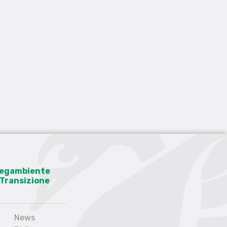
 Legambiente
a Transizione
News