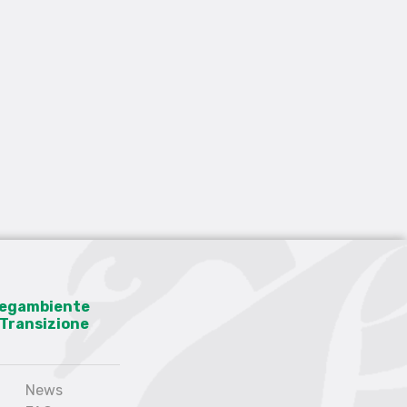
 Legambiente
a Transizione
News