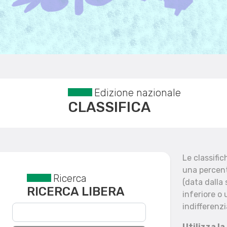
Edizione nazionale
CLASSIFICA
Le classifi
una percent
Ricerca
Reset filtri
(data dalla
RICERCA LIBERA
inferiore o 
indifferenzi
Utilizza la