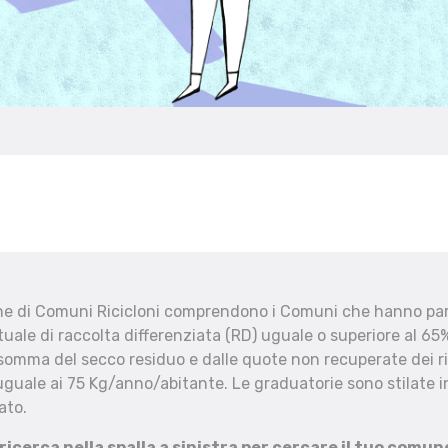
che di Comuni Ricicloni comprendono i Comuni che hanno part
uale di raccolta differenziata (RD) uguale o superiore al 65%
 somma del secco residuo e dalle quote non recuperate dei ri
uguale ai 75 Kg/anno/abitante. Le graduatorie sono stilate in
ato.
 ricerca nella spalla a sinistra per cercare il tuo comun