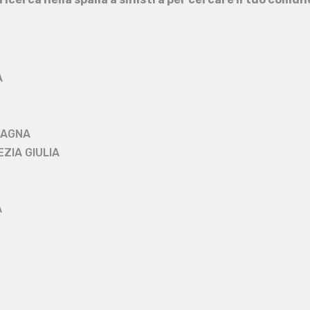
A
MAGNA
EZIA GIULIA
A