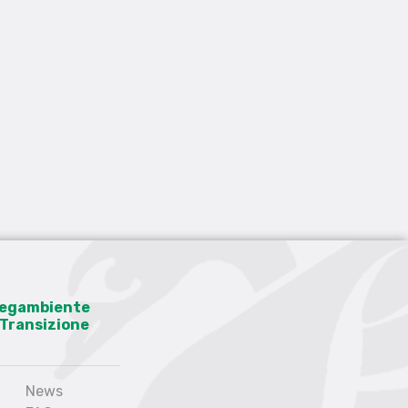
 Legambiente
a Transizione
News