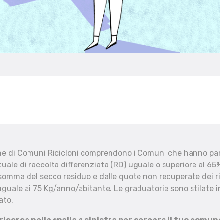
che di Comuni Ricicloni comprendono i Comuni che hanno part
uale di raccolta differenziata (RD) uguale o superiore al 65%
 somma del secco residuo e dalle quote non recuperate dei ri
uguale ai 75 Kg/anno/abitante. Le graduatorie sono stilate in
ato.
 ricerca nella spalla a sinistra per cercare il tuo comun