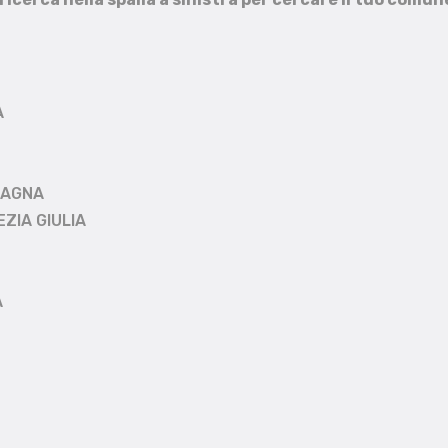
A
MAGNA
EZIA GIULIA
A