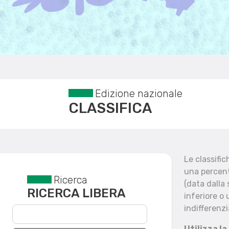
Edizione nazionale
CLASSIFICA
Le classifi
una percent
Ricerca
Reset filtri
(data dalla
RICERCA LIBERA
inferiore o 
indifferenzi
Utilizza la