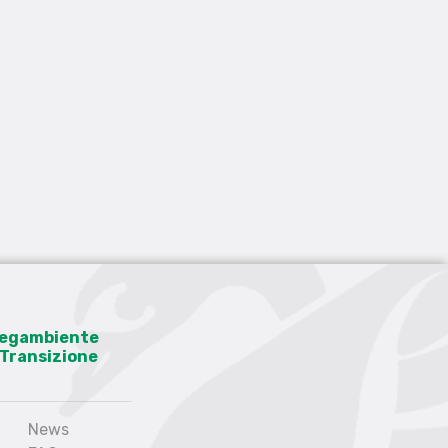
 Legambiente
a Transizione
News