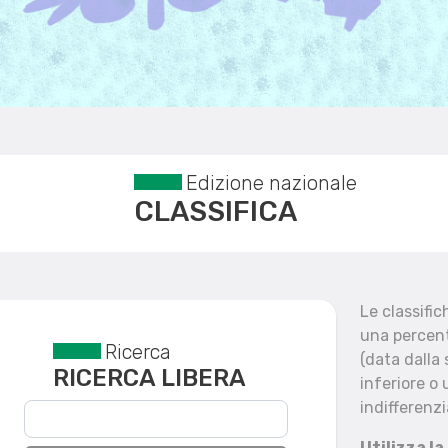
Edizione nazionale
CLASSIFICA
Le classifi
una percent
Ricerca
Reset filtri
(data dalla
RICERCA LIBERA
inferiore o 
indifferenzi
Utilizza la