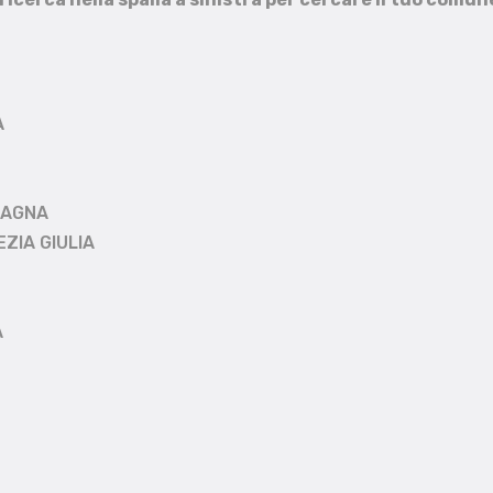
A
MAGNA
EZIA GIULIA
A