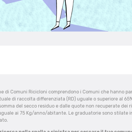
che di Comuni Ricicloni comprendono i Comuni che hanno part
uale di raccolta differenziata (RD) uguale o superiore al 65%
 somma del secco residuo e dalle quote non recuperate dei ri
uguale ai 75 Kg/anno/abitante. Le graduatorie sono stilate in
ato.
 ricerca nella spalla a sinistra per cercare il tuo comun