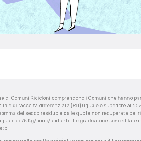
che di Comuni Ricicloni comprendono i Comuni che hanno part
uale di raccolta differenziata (RD) uguale o superiore al 65%
 somma del secco residuo e dalle quote non recuperate dei ri
uguale ai 75 Kg/anno/abitante. Le graduatorie sono stilate in
ato.
 ricerca nella spalla a sinistra per cercare il tuo comun