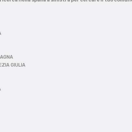
A
MAGNA
EZIA GIULIA
A