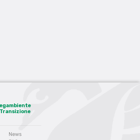
 Legambiente
a Transizione
News