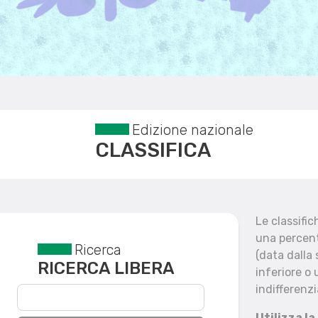
Edizione nazionale
CLASSIFICA
Le classifi
una percent
Ricerca
Reset filtri
(data dalla
RICERCA LIBERA
inferiore o 
indifferenzi
Utilizza la