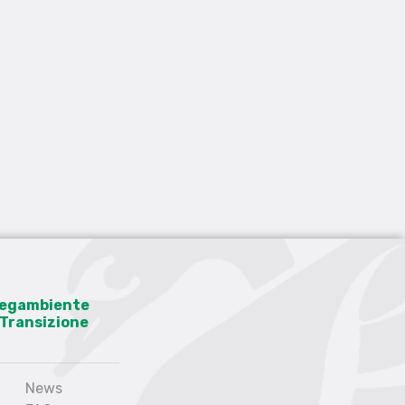
 Legambiente
a Transizione
News