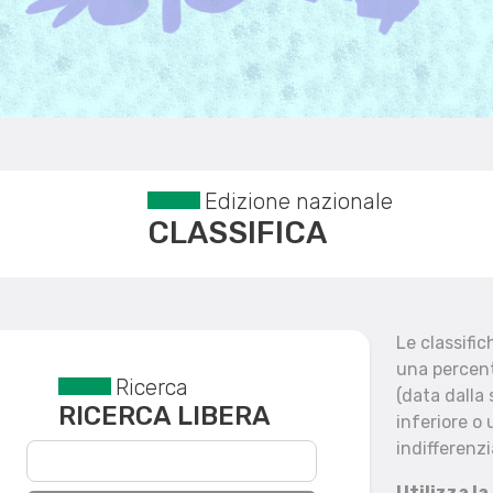
Edizione nazionale
CLASSIFICA
Le classifi
una percent
Ricerca
Reset filtri
(data dalla
RICERCA LIBERA
inferiore o 
indifferenzi
Utilizza la