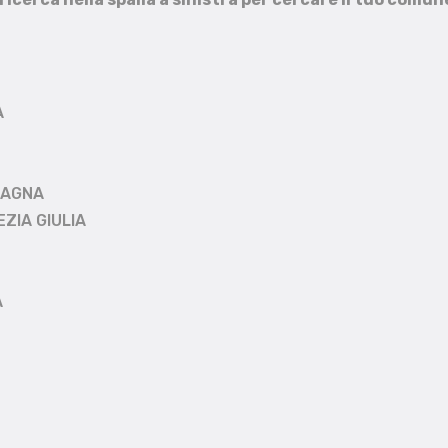
A
MAGNA
EZIA GIULIA
A