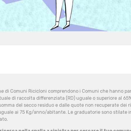
che di Comuni Ricicloni comprendono i Comuni che hanno part
uale di raccolta differenziata (RD) uguale o superiore al 65%
 somma del secco residuo e dalle quote non recuperate dei ri
uguale ai 75 Kg/anno/abitante. Le graduatorie sono stilate in
ato.
 ricerca nella spalla a sinistra per cercare il tuo comun