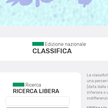
Edizione nazionale
CLASSIFICA
Le classifi
una percent
Ricerca
Reset filtri
(data dalla
RICERCA LIBERA
inferiore o 
indifferenzi
Utilizza la