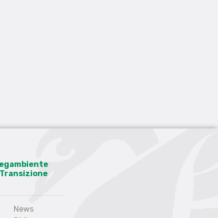
 Legambiente
a Transizione
News