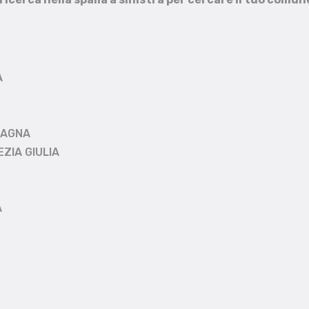
A
MAGNA
EZIA GIULIA
A