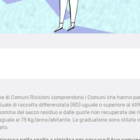
che di Comuni Ricicloni comprendono i Comuni che hanno part
uale di raccolta differenziata (RD) uguale o superiore al 65%
 somma del secco residuo e dalle quote non recuperate dei ri
uguale ai 75 Kg/anno/abitante. Le graduatorie sono stilate in
ato.
 ricerca nella spalla a sinistra per cercare il tuo comun