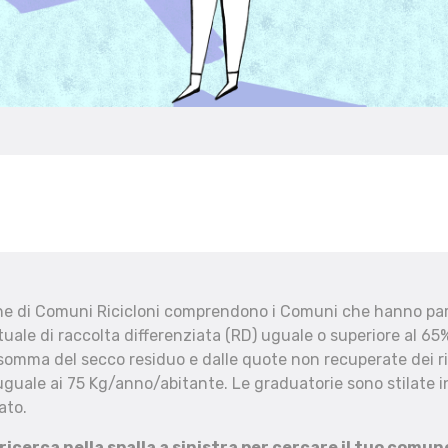
che di Comuni Ricicloni comprendono i Comuni che hanno part
uale di raccolta differenziata (RD) uguale o superiore al 65%
 somma del secco residuo e dalle quote non recuperate dei ri
uguale ai 75 Kg/anno/abitante. Le graduatorie sono stilate in
ato.
 ricerca nella spalla a sinistra per cercare il tuo comun