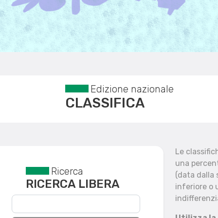
Edizione nazionale
CLASSIFICA
Le classifi
una percent
Ricerca
Reset filtri
(data dalla
RICERCA LIBERA
inferiore o 
indifferenzi
Utilizza la