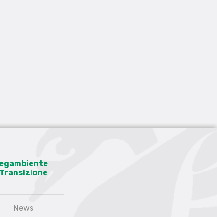
 Legambiente
a Transizione
News