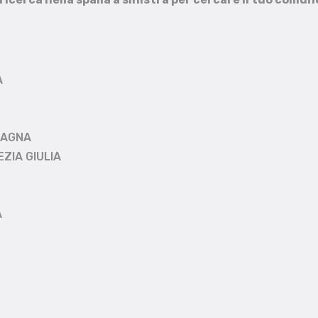
A
MAGNA
EZIA GIULIA
A