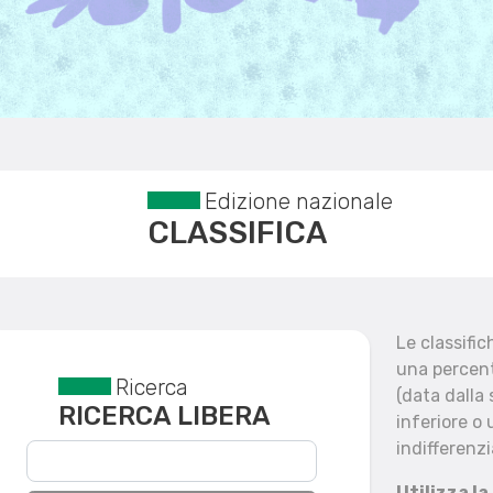
Edizione nazionale
CLASSIFICA
Le classifi
una percent
Ricerca
Reset filtri
(data dalla
RICERCA LIBERA
inferiore o 
indifferenzi
Utilizza la