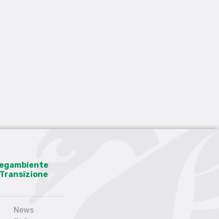
 Legambiente
a Transizione
News