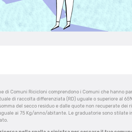
che di Comuni Ricicloni comprendono i Comuni che hanno part
uale di raccolta differenziata (RD) uguale o superiore al 65%
 somma del secco residuo e dalle quote non recuperate dei ri
uguale ai 75 Kg/anno/abitante. Le graduatorie sono stilate in
ato.
 ricerca nella spalla a sinistra per cercare il tuo comun