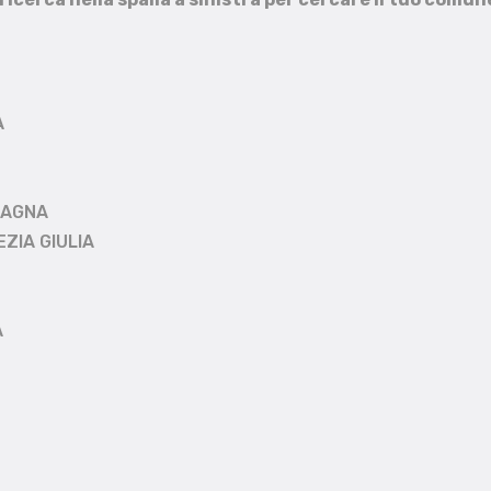
A
MAGNA
EZIA GIULIA
A