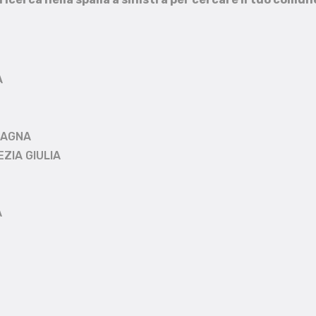
A
MAGNA
EZIA GIULIA
A