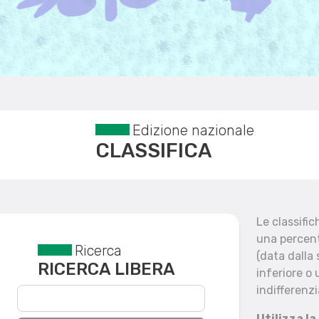
Edizione nazionale
CLASSIFICA
Le classifi
una percent
Ricerca
Reset filtri
(data dalla
RICERCA LIBERA
inferiore o 
indifferenzi
Utilizza la