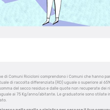
che di Comuni Ricicloni comprendono i Comuni che hanno part
uale di raccolta differenziata (RD) uguale o superiore al 65%
 somma del secco residuo e dalle quote non recuperate dei ri
uguale ai 75 Kg/anno/abitante. Le graduatorie sono stilate in
ato.
 ricerca nella spalla a sinistra per cercare il tuo comun