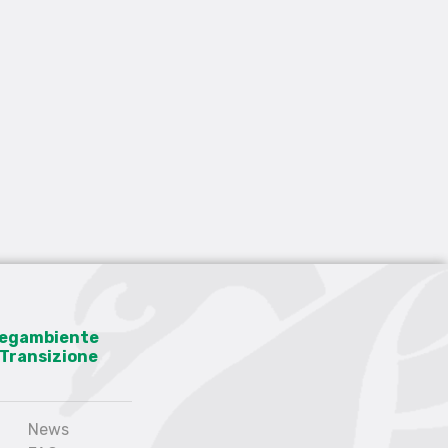
 Legambiente
a Transizione
News