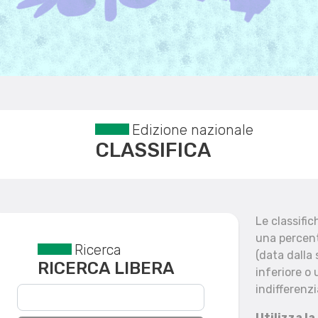
Edizione nazionale
CLASSIFICA
Le classifi
una percent
Ricerca
Reset filtri
(data dalla
RICERCA LIBERA
inferiore o 
indifferenzi
Utilizza la