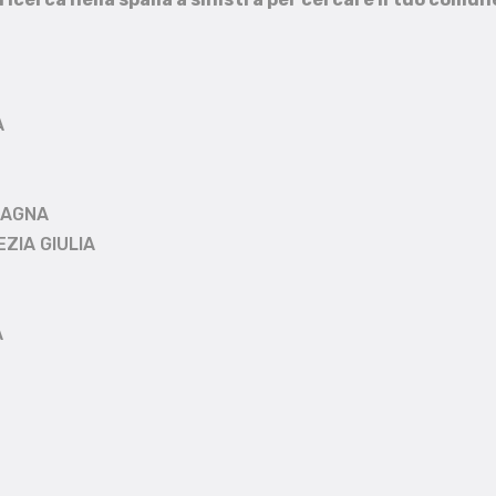
A
MAGNA
EZIA GIULIA
A