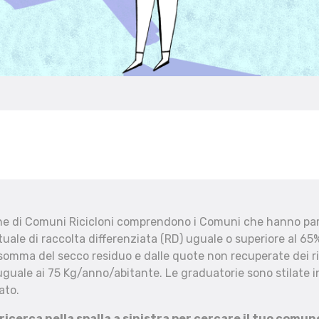
che di Comuni Ricicloni comprendono i Comuni che hanno part
uale di raccolta differenziata (RD) uguale o superiore al 65%
 somma del secco residuo e dalle quote non recuperate dei ri
uguale ai 75 Kg/anno/abitante. Le graduatorie sono stilate in
ato.
 ricerca nella spalla a sinistra per cercare il tuo comun