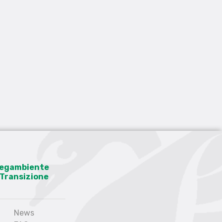
 Legambiente
a Transizione
News