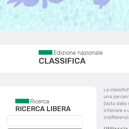
Edizione nazionale
CLASSIFICA
Le classifi
una percent
Ricerca
Reset filtri
(data dalla
RICERCA LIBERA
inferiore o 
indifferenzi
Utilizza la