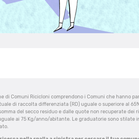
che di Comuni Ricicloni comprendono i Comuni che hanno part
uale di raccolta differenziata (RD) uguale o superiore al 65%
 somma del secco residuo e dalle quote non recuperate dei ri
uguale ai 75 Kg/anno/abitante. Le graduatorie sono stilate in
ato.
 ricerca nella spalla a sinistra per cercare il tuo comun