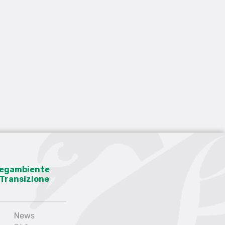
 Legambiente
a Transizione
News