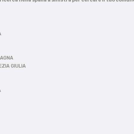
A
MAGNA
EZIA GIULIA
A