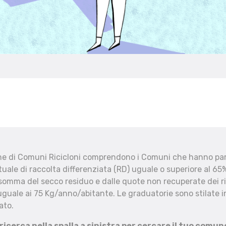
che di Comuni Ricicloni comprendono i Comuni che hanno part
uale di raccolta differenziata (RD) uguale o superiore al 65%
 somma del secco residuo e dalle quote non recuperate dei ri
uguale ai 75 Kg/anno/abitante. Le graduatorie sono stilate in
ato.
 ricerca nella spalla a sinistra per cercare il tuo comun