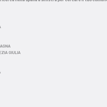
A
MAGNA
EZIA GIULIA
A