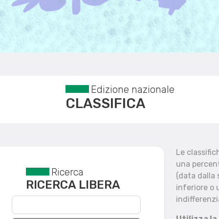
Edizione nazionale
CLASSIFICA
Le classifi
una percent
Ricerca
Reset filtri
(data dalla
RICERCA LIBERA
inferiore o 
indifferenzi
Utilizza la