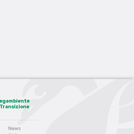
 Legambiente
a Transizione
News