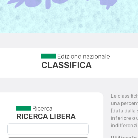
Edizione nazionale
CLASSIFICA
Le classifi
una percent
Ricerca
Reset filtri
(data dalla
RICERCA LIBERA
inferiore o 
indifferenzi
Utilizza la