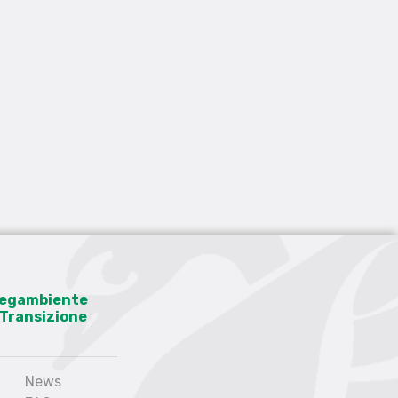
 Legambiente
a Transizione
News