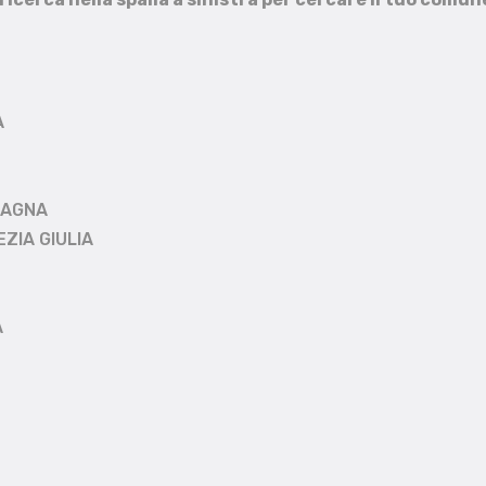
A
MAGNA
EZIA GIULIA
A