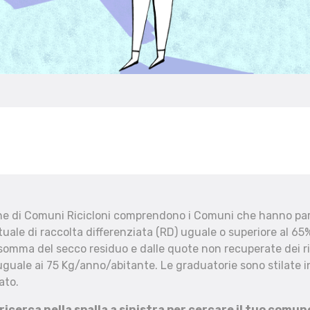
che di Comuni Ricicloni comprendono i Comuni che hanno part
uale di raccolta differenziata (RD) uguale o superiore al 65%
 somma del secco residuo e dalle quote non recuperate dei ri
uguale ai 75 Kg/anno/abitante. Le graduatorie sono stilate in
ato.
 ricerca nella spalla a sinistra per cercare il tuo comun