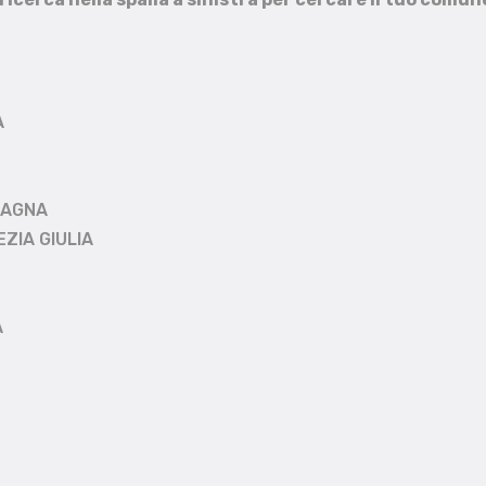
A
MAGNA
EZIA GIULIA
A