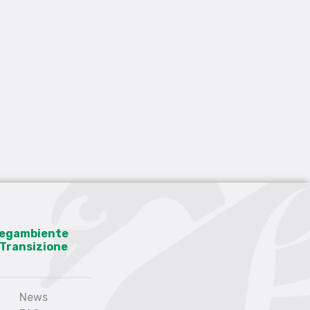
 Legambiente
a Transizione
News