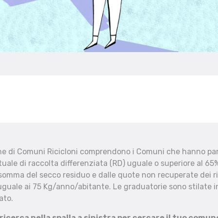
che di Comuni Ricicloni comprendono i Comuni che hanno part
uale di raccolta differenziata (RD) uguale o superiore al 65%
 somma del secco residuo e dalle quote non recuperate dei ri
uguale ai 75 Kg/anno/abitante. Le graduatorie sono stilate in
ato.
 ricerca nella spalla a sinistra per cercare il tuo comun