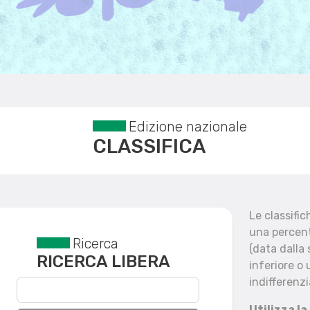
Edizione nazionale
CLASSIFICA
Le classifi
una percent
Ricerca
Reset filtri
(data dalla
RICERCA LIBERA
inferiore o 
indifferenzi
Utilizza la