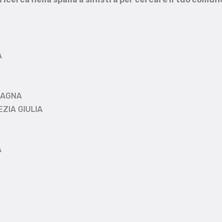
A
MAGNA
EZIA GIULIA
A