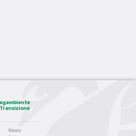
 Legambiente
a Transizione
News