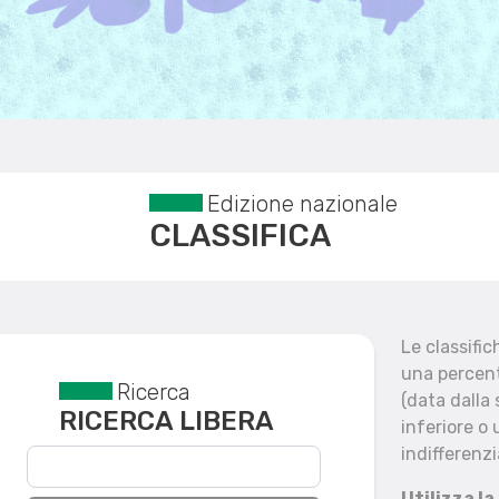
Edizione nazionale
CLASSIFICA
Le classifi
una percent
Ricerca
Reset filtri
(data dalla
RICERCA LIBERA
inferiore o 
indifferenzi
Utilizza la