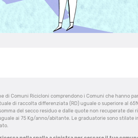
che di Comuni Ricicloni comprendono i Comuni che hanno part
uale di raccolta differenziata (RD) uguale o superiore al 65%
 somma del secco residuo e dalle quote non recuperate dei ri
uguale ai 75 Kg/anno/abitante. Le graduatorie sono stilate in
ato.
 ricerca nella spalla a sinistra per cercare il tuo comun