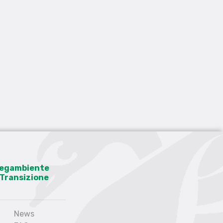
 Legambiente
a Transizione
News