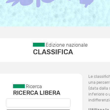
Edizione nazionale
CLASSIFICA
Le classifi
una percent
Ricerca
Reset filtri
(data dalla
RICERCA LIBERA
inferiore o 
indifferenzi
Utilizza la