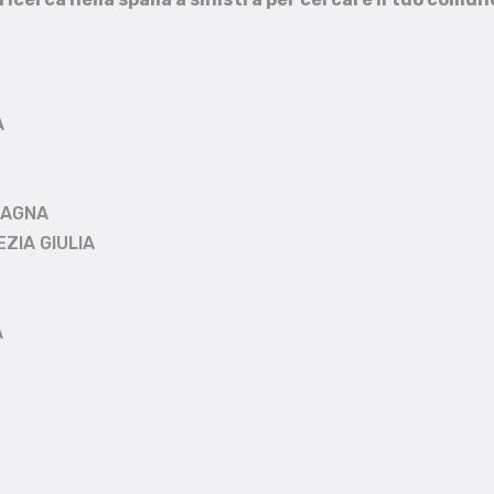
A
MAGNA
EZIA GIULIA
A