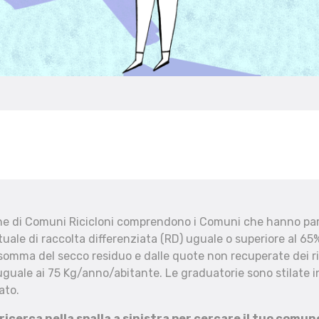
che di Comuni Ricicloni comprendono i Comuni che hanno part
uale di raccolta differenziata (RD) uguale o superiore al 65%
 somma del secco residuo e dalle quote non recuperate dei ri
uguale ai 75 Kg/anno/abitante. Le graduatorie sono stilate in
ato.
 ricerca nella spalla a sinistra per cercare il tuo comun