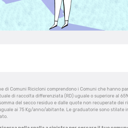
che di Comuni Ricicloni comprendono i Comuni che hanno part
uale di raccolta differenziata (RD) uguale o superiore al 65%
 somma del secco residuo e dalle quote non recuperate dei ri
uguale ai 75 Kg/anno/abitante. Le graduatorie sono stilate in
ato.
 ricerca nella spalla a sinistra per cercare il tuo comun