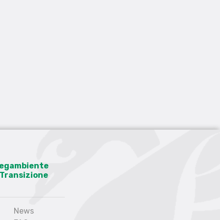
 Legambiente
a Transizione
News