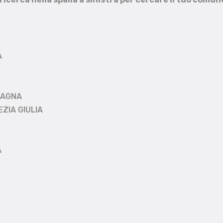
A
MAGNA
EZIA GIULIA
A