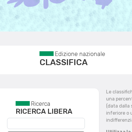
Edizione nazionale
CLASSIFICA
Le classifi
una percent
Ricerca
Reset filtri
(data dalla
RICERCA LIBERA
inferiore o 
indifferenzi
Utilizza la