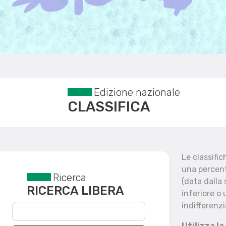
Edizione nazionale
CLASSIFICA
Le classifi
una percent
Ricerca
Reset filtri
(data dalla
RICERCA LIBERA
inferiore o 
indifferenzi
Utilizza la