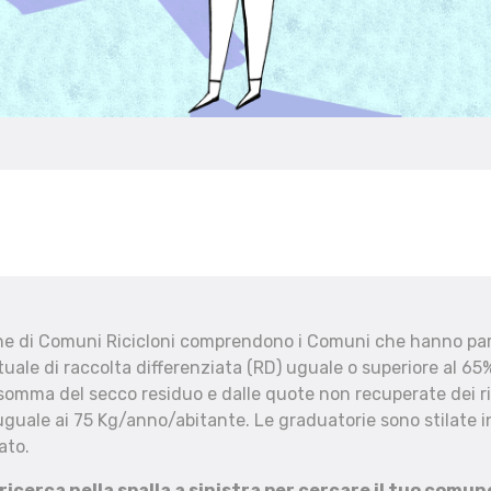
che di Comuni Ricicloni comprendono i Comuni che hanno part
uale di raccolta differenziata (RD) uguale o superiore al 65%
 somma del secco residuo e dalle quote non recuperate dei ri
uguale ai 75 Kg/anno/abitante. Le graduatorie sono stilate in
ato.
 ricerca nella spalla a sinistra per cercare il tuo comun