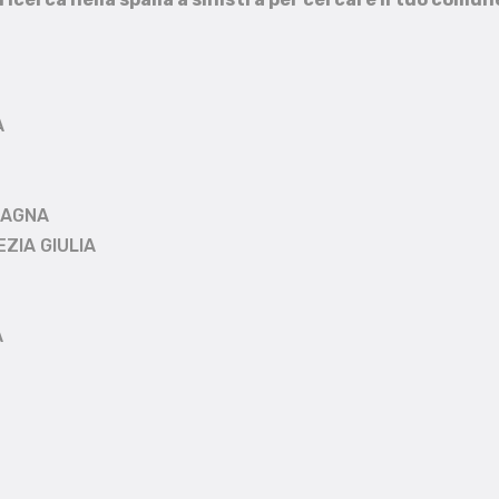
A
MAGNA
EZIA GIULIA
A