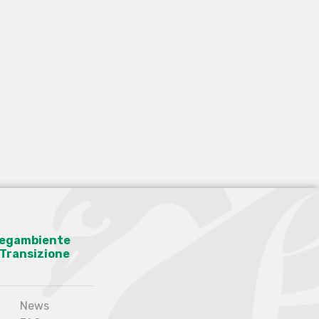
 Legambiente
a Transizione
News