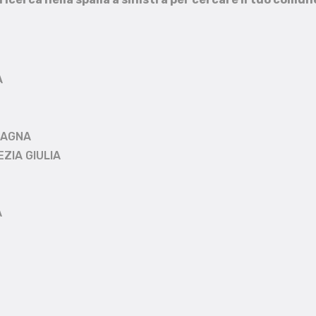
A
MAGNA
EZIA GIULIA
A