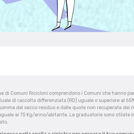
che di Comuni Ricicloni comprendono i Comuni che hanno part
uale di raccolta differenziata (RD) uguale o superiore al 65%
 somma del secco residuo e dalle quote non recuperate dei ri
uguale ai 75 Kg/anno/abitante. Le graduatorie sono stilate in
ato.
 ricerca nella spalla a sinistra per cercare il tuo comun