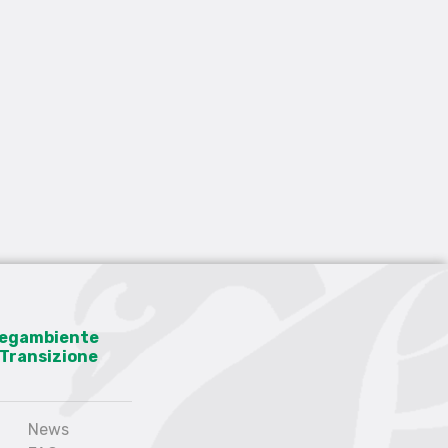
 Legambiente
a Transizione
News