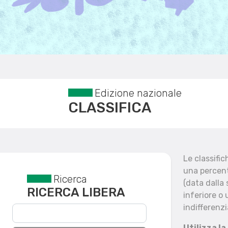
Edizione nazionale
CLASSIFICA
Le classifi
una percent
Ricerca
Reset filtri
(data dalla
RICERCA LIBERA
inferiore o 
indifferenzi
Utilizza la